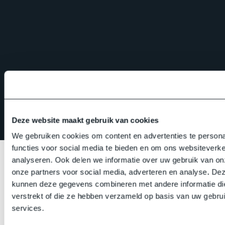
Reis- en operationele ondersteuning
Beveiliging en crisismanagement
Fysieke en digitale beveiligingsondersteuning in
het buitenland
Due
diligence en screening
Deze website maakt gebruik van cookies
Lokale netwerken en
facilitation
We gebruiken cookies om content en advertenties te persona
Specialistische operationele ondersteuning
functies voor social media te bieden en om ons websiteverke
analyseren. Ook delen we informatie over uw gebruik van on
onze partners voor social media, adverteren en analyse. De
kunnen deze gegevens combineren met andere informatie die
verstrekt of die ze hebben verzameld op basis van uw gebru
services.